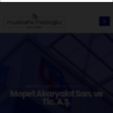
ANASAYFA
MOPET AKARYAKIT SAN. VE TIC. A.Ş.
Mopet Akaryakıt San. ve
Tic. A.Ş.