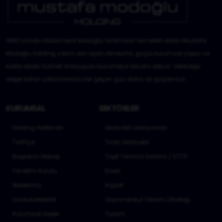
1960 yılında Abdülmecit Modoğlu tarafından temelleri atılan Mustafa
Modoğlu Holding, yarım asrı aşan deneyimi, güçlü kurumsal yapısı ve
kalite odaklı hizmet anlayışıyla büyümeye devam ediyor. Geleceğe
değer katan yatırımlarıyla her geçen gün daha da güçleniyor.
KURUMSAL
SEKTÖRLER
Holding Hakkında
Akaryakıt İstasyonları
Tarihçe
Ticari Akaryakıt
Başkanın Mesajı
Taşıt Tanıma Sistemi / UTTS
Yönetim Kurulu
Enerji
İlkelerimiz
İnşaat
Sürdürülebilirlik
Gayrimenkul Yatırım Ortaklığı
Kurumsal Galeri
Turizm