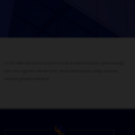
07.04.1988 yılında kurulan firma akaryakıt istasyon işletmeciliği
yanı sıra ağırlıklı olarak ticari akaryakıt toptan satışı üzerine
faaliyet göstermektedir.