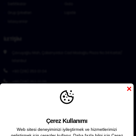
Sertifikalar
Gıda
Grup Şirketleri
Lojistik
İstasyonlar
İLETIŞIM
Çavuşoğlu Mah, Çobanyıldızı Cad Modoğlu Plaza No:34 Kartal/
İstanbul
+90 (216) 353 01 04
+90 (216) 353 01 05
×
+90 (543) 485 30 30
+90 (543) 484 30 30
info@modoglu.com
Çerez Kullanımı
satisdestek@modoglu.com
Web sitesi deneyiminizi iyileştirmek ve hizmetlerimizi
geliştirmek için çerezler kullanır. Daha fazla bilgi için Çerez